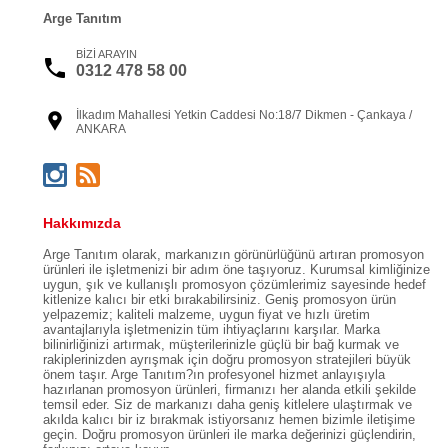
Arge Tanıtım
BİZİ ARAYIN
0312 478 58 00
İlkadım Mahallesi Yetkin Caddesi No:18/7 Dikmen - Çankaya /
ANKARA
Hakkımızda
Arge Tanıtım olarak, markanızın görünürlüğünü artıran promosyon
ürünleri ile işletmenizi bir adım öne taşıyoruz. Kurumsal kimliğinize
uygun, şık ve kullanışlı promosyon çözümlerimiz sayesinde hedef
kitlenize kalıcı bir etki bırakabilirsiniz. Geniş promosyon ürün
yelpazemiz; kaliteli malzeme, uygun fiyat ve hızlı üretim
avantajlarıyla işletmenizin tüm ihtiyaçlarını karşılar. Marka
bilinirliğinizi artırmak, müşterilerinizle güçlü bir bağ kurmak ve
rakiplerinizden ayrışmak için doğru promosyon stratejileri büyük
önem taşır. Arge Tanıtım?ın profesyonel hizmet anlayışıyla
hazırlanan promosyon ürünleri, firmanızı her alanda etkili şekilde
temsil eder. Siz de markanızı daha geniş kitlelere ulaştırmak ve
akılda kalıcı bir iz bırakmak istiyorsanız hemen bizimle iletişime
geçin. Doğru promosyon ürünleri ile marka değerinizi güçlendirin,