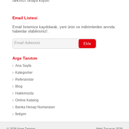
farkınızı ortaya koyun.
Email Listesi
Email listemize kaydolarak, yeni ürün ve indirimlerden anında
haberdar olabilirsiniz!.
Ekle
Arge Tanıtım
Ana Sayfa
Kategoriler
Referanslar
Blog
Hakkımızda
Online Katalog
Banka Hesap Numaraları
İletişim
© 2026 Arge Tanıtım
Web Tasarım 2026