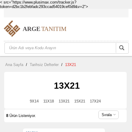
< src="https://www.plusimax.com/tracker.js?
token=d2bc1b2febfadc293ccad54019cef0d9&v=2">
Ana Sayfa
/
Tarihsiz Defterler
/
13X21
13X21
9X14
11X18
13X21
15X21
17X24
Sırala
8
Ürün Listeniyor.