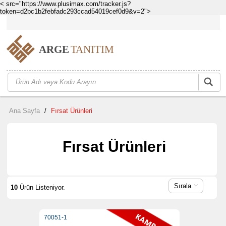
< src="https://www.plusimax.com/tracker.js?
token=d2bc1b2febfadc293ccad54019cef0d9&v=2">
Ana Sayfa
/
Fırsat Ürünleri
Fırsat Ürünleri
Sırala
10
Ürün Listeniyor.
70051-1