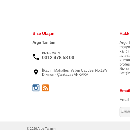
Bize Ulaşın
Hakk
Arge Tanıtım
Arge T
taşıyo
kalıcı
BİZİ ARAYIN
avanta
0312 478 58 00
kurmak
profes
Siz de
İlkadım Mahallesi Yetkin Caddesi No:18/7
iletiş
Dikmen - Çankaya / ANKARA
Email
Email 
© 2026 Arge Tanıtım