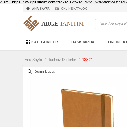
< src="https://www.plusimax.com/tracker.js?token=d2bc1b2febfadc293cca
ANA SAYFA
ONLİNE KATALOG
KATEGORİLER
HAKKIMIZDA
ONLİNE K
Ana Sayfa
/
Tarihsiz Defterler
/
13X21
Resmi Büyüt