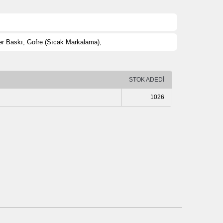
er Baskı, Gofre (Sıcak Markalama),
STOK ADEDİ
1026