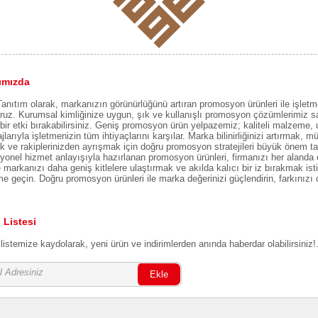
ımızda
anıtım olarak, markanızın görünürlüğünü artıran promosyon ürünleri ile işletm
ruz. Kurumsal kimliğinize uygun, şık ve kullanışlı promosyon çözümlerimiz s
 bir etki bırakabilirsiniz. Geniş promosyon ürün yelpazemiz; kaliteli malzeme, 
jlarıyla işletmenizin tüm ihtiyaçlarını karşılar. Marka bilinirliğinizi artırmak, mü
 ve rakiplerinizden ayrışmak için doğru promosyon stratejileri büyük önem ta
yonel hizmet anlayışıyla hazırlanan promosyon ürünleri, firmanızı her alanda et
 markanızı daha geniş kitlelere ulaştırmak ve akılda kalıcı bir iz bırakmak is
ime geçin. Doğru promosyon ürünleri ile marka değerinizi güçlendirin, farkınızı
 Listesi
listemize kaydolarak, yeni ürün ve indirimlerden anında haberdar olabilirsiniz!
Ekle