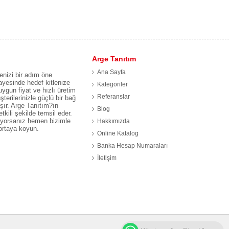
Arge Tanıtım
Ana Sayfa
enizi bir adım öne
ayesinde hedef kitlenize
Kategoriler
uygun fiyat ve hızlı üretim
Referanslar
şterilerinizle güçlü bir bağ
şır. Arge Tanıtım?ın
Blog
kili şekilde temsil eder.
tiyorsanız hemen bizimle
Hakkımızda
 ortaya koyun.
Online Katalog
Banka Hesap Numaraları
İletişim
.
Web Tasarım 2026