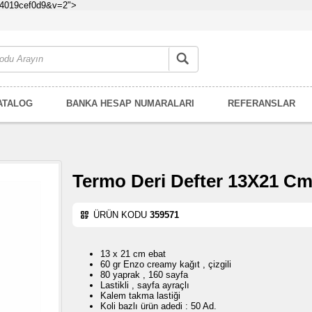
d54019cef0d9&v=2">
ATALOG
BANKA HESAP NUMARALARI
REFERANSLAR
Termo Deri Defter 13X21 C
ÜRÜN KODU
359571
13 x 21 cm ebat
60 gr Enzo creamy kağıt , çizgili
80 yaprak , 160 sayfa
Lastikli , sayfa ayraçlı
Kalem takma lastiği
Koli bazlı ürün adedi : 50 Ad.