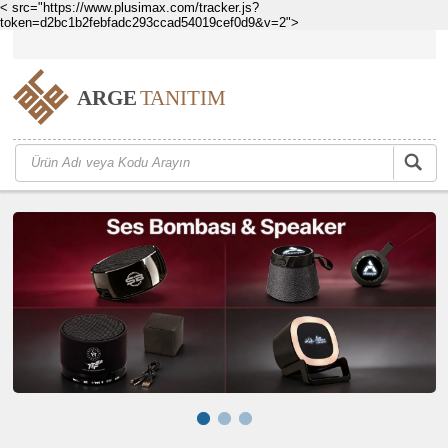
< src="https://www.plusimax.com/tracker.js?
token=d2bc1b2febfadc293ccad54019cef0d9&v=2">